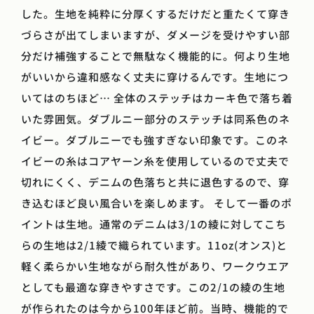
した。生地を純粋に分厚くするだけだと重たくて穿き
づらさが出てしまいますが、ダメージを受けやすい部
分だけ補強することで無駄なく機能的に。何より生地
がいいから違和感なく丈夫に穿けるんです。生地につ
いてはのちほど… 全体のステッチはカーキ色で落ち着
いた雰囲気。ダブルニー部分のステッチは同系色のネ
イビー。ダブルニーでも強すぎない印象です。このネ
イビーの糸はコアヤーン糸を使用しているので丈夫で
切れにくく、デニムの色落ちと共に退色するので、穿
き込むほど良い風合いを楽しめます。 そして一番のポ
イントは生地。通常のデニムは3/1の綾に対してこち
らの生地は2/1綾で織られています。11oz(オンス)と
軽く柔らかい生地ながら耐久性があり、ワークウエア
としても最適な穿きやすさです。この2/1の綾の生地
が作られたのは今から100年ほど前。当時、機能的で