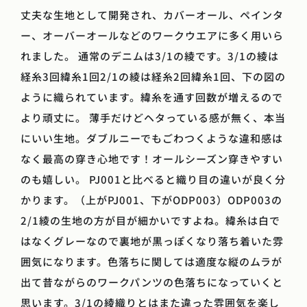
丈夫な生地として開発され、カバーオール、ペインタ
ー、オーバーオールなどのワークウエアに多く用いら
れました。 通常のデニムは3/1の綾です。3/1の綾は
経糸3回緯糸1回2/1の綾は経糸2回緯糸1回、下の図の
ように織られています。緯糸を通す回数が増えるので
より頑丈に。 薄手だけどヘタっている感が無く、本当
にいい生地。ダブルニーでもごわつくような違和感は
なく最高の穿き心地です！オールシーズン穿きやすい
のも嬉しい。 PJ001と比べると織り目の違いが良く分
かります。（上がPJ001、下がODP003）ODP003の
2/1綾の生地の方が目が細かいですよね。緯糸は白で
はなくグレーなので裏地が黒っぽくなり落ち着いた雰
囲気になります。色落ちに関しては適度な縦のムラが
出て昔ながらのワークパンツの色落ちになっていくと
思います。3/1の綾織りとはまた違った雰囲気を楽し