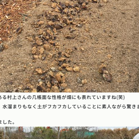
る村上さんの几帳面な性格が畑にも表れていますね(笑)
、水溜まりもなく土がフカフカしていることに素人ながら驚き
ました。