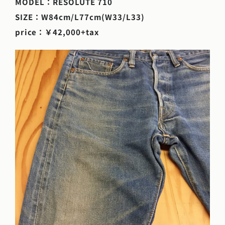
MODEL：RESOLUTE 710
SIZE：W84cm/L77cm(W33/L33)
price：￥42,000+tax