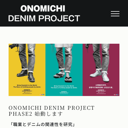
Skip
to
content
View
Larger
Image
ONOMICHI DENIM PROJECT
PHASE2 始動します
「職業とデニムの関連性を研究」