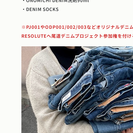
・ONOMICHI DENIM洗剤90ml
・DENIM SOCKS
※PJ001やODP001/002/003などオリジナ
RESOLUTEへ尾道デニムプロジェクト参加権を