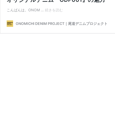
オ
こんばんは。ONOM …
続きを読む
リ
ジ
ONOMICHI DENIM PROJECT｜尾道デニムプロジェクト
ナ
ル
デ
ニ
ム
『ODP001』
の
魅
力